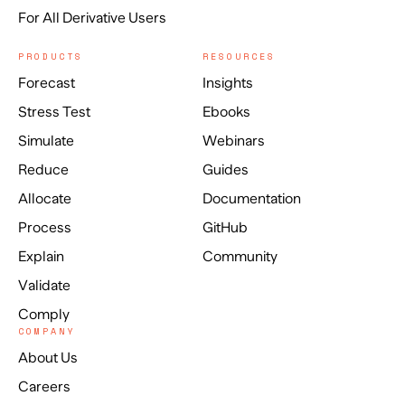
For All Derivative Users
PRODUCTS
RESOURCES
Forecast
Insights
Stress Test
Ebooks
Simulate
Webinars
Reduce
Guides
Allocate
Documentation
Process
GitHub
Explain
Community
Validate
Comply
COMPANY
About Us
Careers