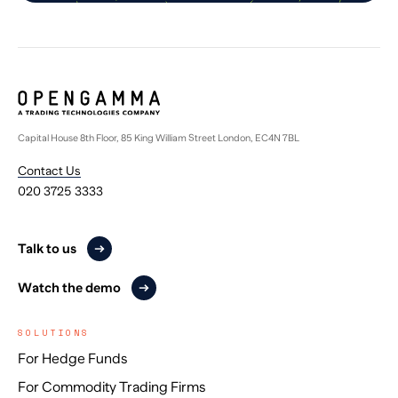
Capital House 8th Floor, 85 King William Street London, EC4N 7BL
Contact Us
020 3725 3333
Talk to us
Watch the demo
SOLUTIONS
For Hedge Funds
For Commodity Trading Firms